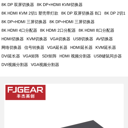
8K DP 双屏切换器
8K DP+HDMI KVM切换器
8K HDMI KVM 2切1 塑壳带灯款
8K DP 双屏切换器 B口
8K DP 2切1
8K DP+HDMI 三屏切换器
8K DP+HDMI 三屏切换器
8K HDMI 4口分配器
8K HDMI 2口分配器
8K HDMI 8口分配器
HDMI切换器
KVM切换器
VGA切换器
USB切换器
AV切换器
网络切换器
信号转换器
VGA延长器
HDMI延长器
KVM延长器
DVI延长器
VGA矩阵
SDI矩阵
HDMI 视频分割器
USB键鼠同步器
DVI视频分割器
VGA视频分割器