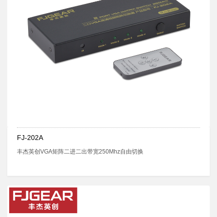
FJ-202A
丰杰英创VGA矩阵二进二出带宽250Mhz自由切换