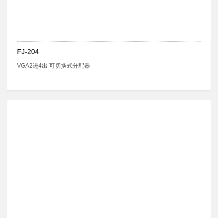
FJ-204
VGA2进4出 可切换式分配器