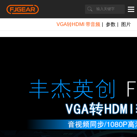
VGA转HDMI 带音频
|
参数
|
图片